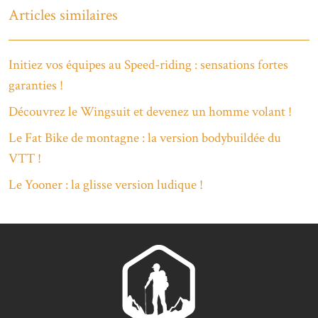
Articles similaires
Initiez vos équipes au Speed-riding : sensations fortes
garanties !
Découvrez le Wingsuit et devenez un homme volant !
Le Fat Bike de montagne : la version bodybuildée du
VTT !
Le Yooner : la glisse version ludique !